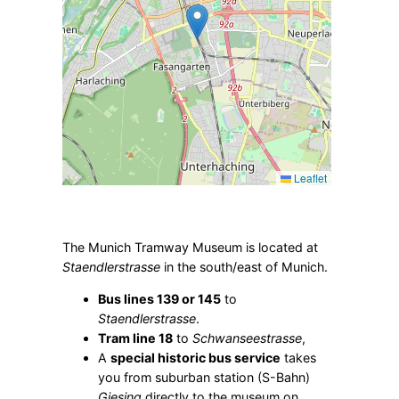
Leaflet
The Munich Tramway Museum is located at
Staendlerstrasse
in the south/east of Munich.
Bus lines 139 or 145
to
Staendlerstrasse
.
Tram line 18
to
Schwanseestrasse
,
A
special historic bus service
takes
you from suburban station (S-Bahn)
Giesing
directly to the museum on