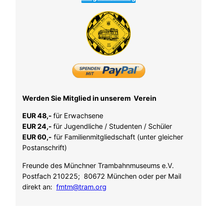
n
d
3
i
s
t
e
r
s
c
Werden Sie Mitglied in unserem Verein
h
EUR 48,-
für Erwachsene
i
EUR 24,-
für Jugendliche / Studenten / Schüler
e
EUR 60,-
für Familienmitgliedschaft (unter gleicher
n
Postanschrift)
e
n
Freunde des Münchner Trambahnmuseums e.V.
:
Postfach 210225; 80672 München oder per Mail
d
direkt an:
fmtm@tram.org
i
e
L