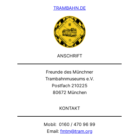
i
TRAMBAHN.DE
n
i
e
7
u
n
d
ANSCHRIFT
L
i
Freunde des Münchner
n
Trambahnmuseums e.V.
i
Postfach 210225
e
80672 München
9
KONTAKT
Mobil: 0160 / 470 96 99
Email:
fmtm@tram.org