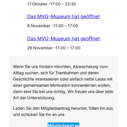
d
17.Oktober -17:00
–
23:30
U
-
Das MVG-Museum hat geöffnet
B
8.November -11:00
–
17:00
a
h
Das MVG-Museum hat geöffnet
n
b
29.November -11:00
–
17:00
a
u
“
Wenn Sie uns fördern möchten, Abwechslung vom
,
Alltag suchen, sich für Trambahnen und deren
d
Geschichte interessieren oder einfach nette Leute mit
e
einer gemeinsamen Motivation kennenlernen wollen,
r
dann sind Sie bei uns richtig. Wir freuen uns über jede
n
Art der Unterstützung.
e
Laden Sie den Mitgliedsantrag herunter, füllen ihn aus
u
und schicken Sie ihn an uns
B
a
Mitgliedsantrag