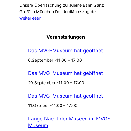
a
Unsere Überraschung zu „Kleine Bahn Ganz
n
1
h
Groß“ in München Der Jubiläumszug der…
W
5
r
weiterlesen
i
0
e
r
-
U
t
Veranstaltungen
J
n
s
a
g
c
h
e
h
Das MVG-Museum hat geöffnet
r
r
a
6.September -11:00
–
17:00
e
e
f
A
r
t
Das MVG-Museum hat geöffnet
v
b
s
e
a
w
20.September -11:00
–
17:00
n
h
u
i
n
n
Das MVG-Museum hat geöffnet
o
!
d
11.Oktober -11:00
–
17:00
H
e
O
r
Lange Nacht der Museen im MVG-
!
u
Museum
n