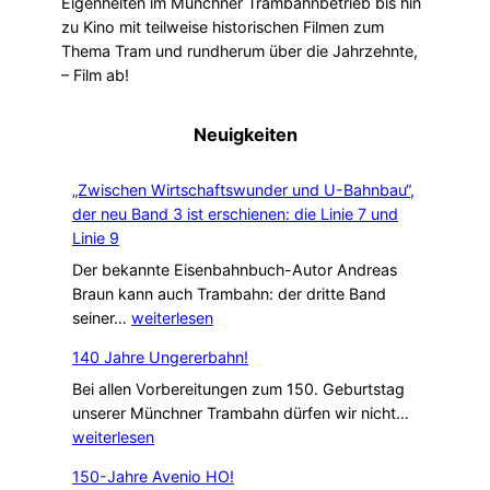
Eigenheiten im Münchner Trambahnbetrieb bis hin
zu Kino mit teilweise historischen Filmen zum
Thema Tram und rundherum über die Jahrzehnte,
– Film ab!
Neuigkeiten
„Zwischen Wirtschaftswunder und U-Bahnbau“,
der neu Band 3 ist erschienen: die Linie 7 und
Linie 9
Der bekannte Eisenbahnbuch-Autor Andreas
Braun kann auch Trambahn: der dritte Band
„
seiner…
weiterlesen
Z
140 Jahre Ungererbahn!
w
i
Bei allen Vorbereitungen zum 150. Geburtstag
1
s
unserer Münchner Trambahn dürfen wir nicht…
4
c
weiterlesen
0
h
150-Jahre Avenio HO!
J
e