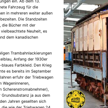
nungen ein. Ab dem 13.
nete Fahrzeug für die
isen in mehreren weiter außen
bezeiten. Die Standzeiten
 die Bücher mit der
vielbeachtete Neuheit, es
 und dem kanadischen
aligen Trambahnlackierungen
kelblau, Anfang der 1930er
-blaues Farbkleid. Den Krieg
te es bereits im September
Jahren erfuhr der Triebwagen
m Wageninneren,
en Scherenstromabnehmer),
r Grundsubstanz ja aus dem
en Jahren gesellten sich
 die wie der Triebwagen 24