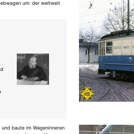
riebwagen um: der weltweit
nd
n
 und baute im Wageninneren