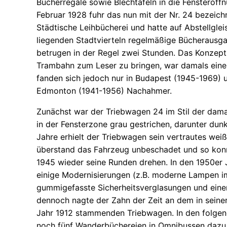
Bücherregale sowie Blechtafeln in die Fensteröff
Februar 1928 fuhr das nun mit der Nr. 24 bezeich
Städtische Leihbücherei und hatte auf Abstellgle
liegenden Stadtvierteln regelmäßige Bücherausga
betrugen in der Regel zwei Stunden. Das Konzept,
Trambahn zum Leser zu bringen, war damals eine 
fanden sich jedoch nur in Budapest (1945-1969)
Edmonton (1941-1956) Nachahmer.
Zunächst war der Triebwagen 24 im Stil der dam
in der Fensterzone grau gestrichen, darunter dun
Jahre erhielt der Triebwagen sein vertrautes weiß
überstand das Fahrzeug unbeschadet und so konn
1945 wieder seine Runden drehen. In den 1950er 
einige Modernisierungen (z.B. moderne Lampen i
gummigefasste Sicherheitsverglasungen und ein
dennoch nagte der Zahn der Zeit an dem in seine
Jahr 1912 stammenden Triebwagen. In den folgend
noch fünf Wanderbüchereien in Omnibussen dazu,