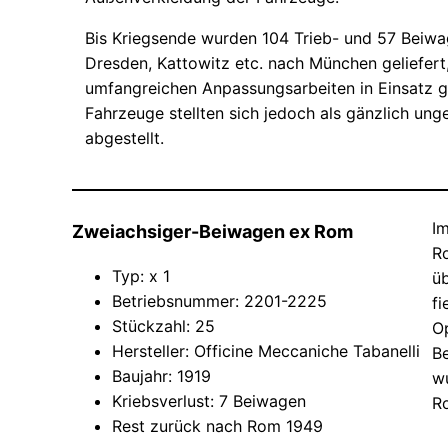
Bis Kriegsende wurden 104 Trieb- und 57 Beiwa
Dresden, Kattowitz etc. nach München geliefert
umfangreichen Anpassungsarbeiten in Einsatz 
Fahrzeuge stellten sich jedoch als gänzlich ung
abgestellt.
I
Zweiachsiger-Beiwagen ex Rom
R
Typ: x 1
ü
Betriebsnummer: 2201-2225
f
Stückzahl: 25
Op
Hersteller: Officine Meccaniche Tabanelli
B
Baujahr: 1919
w
Kriebsverlust: 7 Beiwagen
R
Rest zurück nach Rom 1949