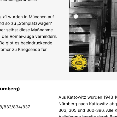
 x1 wurden in München auf
 und so zu „Stehplatzwagen“
Aber selbst diese Maßnahme
ng der Römer-Züge verhindern.
aße gibt es beeindruckende
Römer zu Kriegsende für
Nürnberg)
Aus Kattowitz wurden 1943 1
Nürnberg nach Kattowitz abg
28/833/834/837
303, 305 und 360-396. Alle K
Anlieferung bereits durch Bo