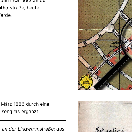
mbahn AG 1882 an der
thofstraße, heute
ferde.
. März 1886 durch eine
sengleis ergänzt.
 an der Lindwurmstraße: das