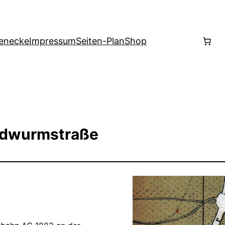
enecke
Impressum
Seiten-Plan
Shop
indwurmstraße