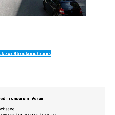
ck zur Streckenchronik
ied in unserem Verein
achsene