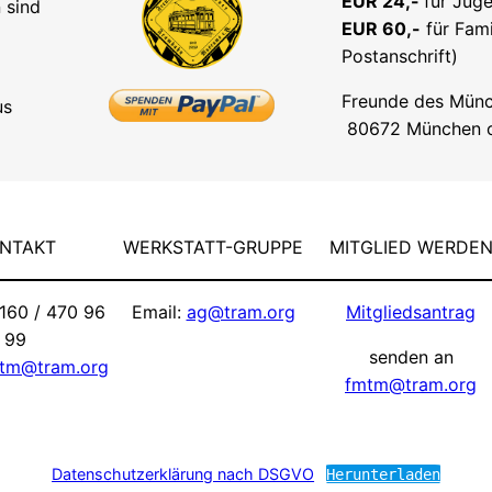
EUR 24,-
für Juge
 sind
EUR 60,-
für Fami
Postanschrift)
Freunde des Münc
us
80672 München od
NTAKT
WERKSTATT-GRUPPE
MITGLIED WERDE
160 / 470 96
Email:
ag@tram.org
Mitgliedsantrag
99
senden an
tm@tram.org
fmtm@tram.org
Datenschutzerklärung nach DSGVO
Herunterladen