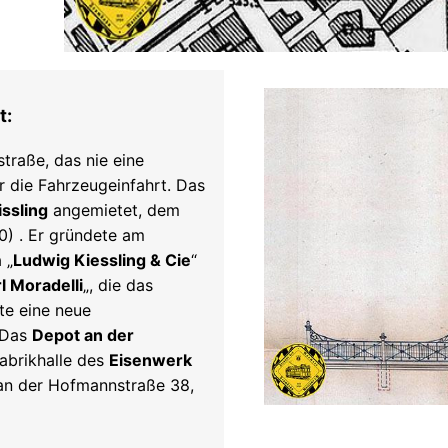
t:
traße, das nie eine
die Fahrzeugeinfahrt. Das
ssling
angemietet, dem
0) . Er gründete am
 „
Ludwig Kiessling & Cie
“
l Moradelli
„, die das
lte eine neue
: Das
Depot an der
abrikhalle des
Eisenwerk
 an der Hofmannstraße 38,