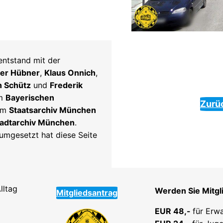
ntstand mit der
ter Hübner
,
Klaus Onnich
,
n Schütz
und
Frederik
em
Bayerischen
Zurü
em
Staatsarchiv München
tadtarchiv München
.
mgesetzt hat diese Seite
lltag
Werden Sie Mitgl
Mitgliedsantrag
EUR 48,-
für Erw