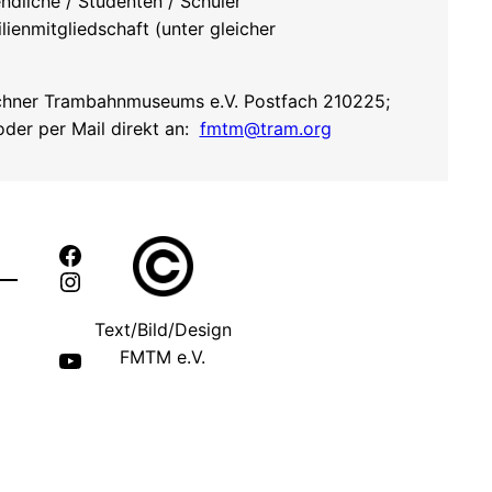
ndliche / Studenten / Schüler
lienmitgliedschaft (unter gleicher
hner Trambahnmuseums e.V. Postfach 210225;
er per Mail direkt an:
fmtm@tram.org
N
Facebook
Instagram
Text/Bild/Design
YouTube
FMTM e.V.