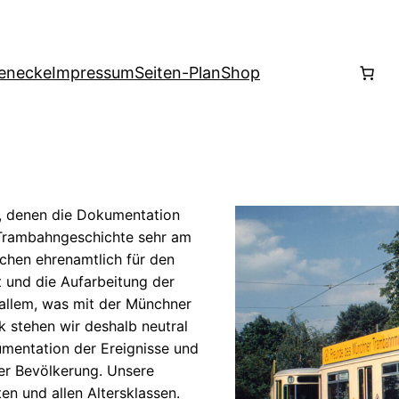
enecke
Impressum
Seiten-Plan
Shop
n, denen die Dokumentation
Trambahngeschichte sehr am
nchen ehrenamtlich für den
t und die Aufarbeitung der
 allem, was mit der Münchner
k stehen wir deshalb neutral
mentation der Ereignisse und
der Bevölkerung. Unsere
n und allen Altersklassen.