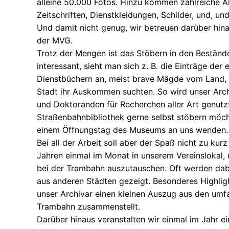
alleine 50.000 Fotos. Hinzu kommen zahlreiche Ak
Zeitschriften, Dienstkleidungen, Schilder, und, und
Und damit nicht genug, wir betreuen darüber hin
der MVG.
Trotz der Mengen ist das Stöbern in den Bestän
interessant, sieht man sich z. B. die Einträge der
Dienstbüchern an, meist brave Mägde vom Land, d
Stadt ihr Auskommen suchten. So wird unser Arc
und Doktoranden für Recherchen aller Art genutzt
Straßenbahnbibliothek gerne selbst stöbern möcht
einem Öffnungstag des Museums an uns wenden.
Bei all der Arbeit soll aber der Spaß nicht zu kur
Jahren einmal im Monat in unserem Vereinslokal,
bei der Trambahn auszutauschen. Oft werden dab
aus anderen Städten gezeigt. Besonderes Highlig
unser Archivar einen kleinen Auszug aus den um
Trambahn zusammenstellt.
Darüber hinaus veranstalten wir einmal im Jahr ei