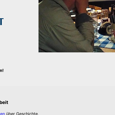
n!
beit
ren
über Geschichte,