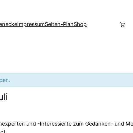
enecke
Impressum
Seiten-Plan
Shop
nden.
li
hnexperten und -Interessierte zum Gedanken- und Me
dt.