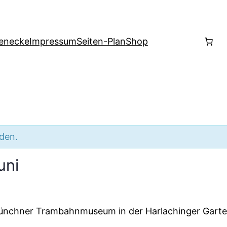
enecke
Impressum
Seiten-Plan
Shop
nden.
uni
 Münchner Trambahnmuseum in der Harlachinger Garte