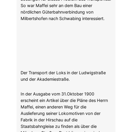
Maffei, einen anderen Weg für die
Auslieferung seiner Lokomotiven von der
Fabrik in der Hirschau auf die
Staatsbahngleise zu finden als über die
Münchner Straßen. Dort hängen inzwischen
Oberleitungen, die den Transport enorm
erschweren. Dazu wählt Maffei den kürzesten
Weg zu einem Gleisanschluss, das war damals
der Südbahnhof. Damals lag der Bahnhof
Moosach noch weiter entfernt und den
Eisenbahn-Nordring gab es noch nicht. So
unterstützte der umtriebige Fabrikant die
Planung einer Güterbahn von Moosach über
Milbertshofen nach Schwabing und weiter zu
seiner Fabrik in der Hirschau.
Mehr zur Verbindungsbahn Hirschau-
Südbahnhof