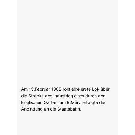
gemeinsam mit dem Verein zur Verbesserung
der Wohnungsverhältnisse 1918 die
„Gemeinnützige Baugesellschaft Alte Haide“.
Deren Ziel war es, kleine, einfache, bezahlbare
Wohnungen für die Industriearbeiter zu
errichten. Die Unternehmen stellten dafür etwa
9,5 Millionen Mark zur Verfügung. Ab 1919
wurde gebaut.
Bild für’s Familienalbum von 1924 vor einem neuen
Eisenbahnwaggon.