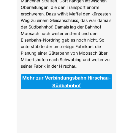
Am 9.März 1902 berichten die „Münchner
Neuesten Nachrichten“ von dieser neuen
Güterbahn von Moosach bis zur Hirschau:
Herr Maffei bekommt einen eigenen
Schienenanschluss für seine Lokomotiv-
Ablieferungen.
Baustellenbesuche sind keine Damensache:
der Zeitungsartikel vom 9.Januar 1902
beschreibt die Baustelle zu diesem Zeitpunkt.