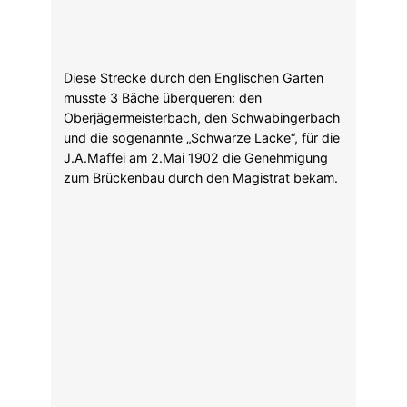
1921 plante Maffei eine Kleinhaus-Kolonie für
Maffei-Arbeiter und bekam dafür
Hypotheken-Darlehen für das Bauprojekt
Osterwaldstraße – Helgolandstraße.
Die Bayerischen Geschützwerke München
Krupp, aus denen später das riesige
Bahnausbesserungswerk an der Lilienthalallee
wurde, die Bayerische Flugzeugwerke AG, ein
Vorläufer von BMW, die Bergmann
Elektrizitätswerke AG, die
Lokomotivfabrik J.
A. Maffei
, die Lederfabrik am Biederstein
Hesselberger, die auch Transmissionsriemen
für die anderen Firmen produzierte, und die
Aktienbrauerei zum Löwenbräu gründeten