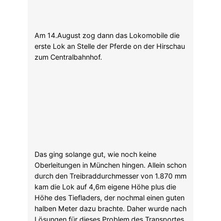
Das ging solange gut, wie noch keine
Oberleitungen in München hingen. Allein schon
durch den Treibraddurchmesser von 1.870 mm
kam die Lok auf 4,6m eigene Höhe plus die
Höhe des Tiefladers, der nochmal einen guten
halben Meter dazu brachte. Daher wurde nach
Lösungen für dieses Problem des Transportes.
So war Maffei sehr an dem Bau einer
nördlichen Güterbahnverbindung von
Milbertshofen nach Schwabing interessiert.
Der Transport der Loks in der Ludwigstraße
und der Akademiestraße.
In der Ausgabe vom 31.Oktober 1900
erscheint ein Artikel über die Pläne des Herrn