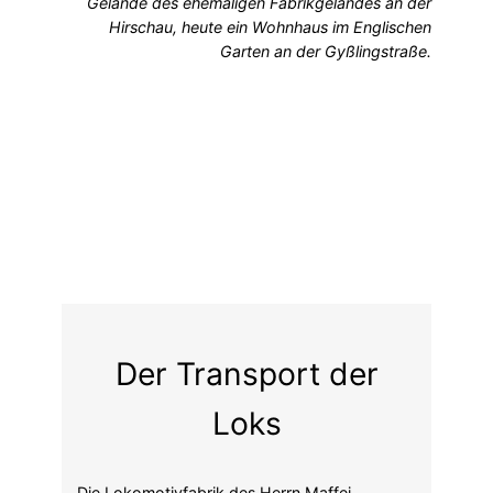
Gelände des ehemaligen Fabrikgeländes an der
Hirschau, heute ein Wohnhaus im Englischen
Garten an der Gyßlingstraße.
Der Transport der
Loks
Die Lokomotivfabrik des Herrn Maffei
produzierte im 19.Jahrhundert tausende
Lokomotiven, die etwas umständlich vom
Betriebsgelände an der Hirschau über Straßen
& Brücken in Schwabing durch die
Maffeistraße, die heutige Feilitzschstraße,
weiter über die Leopoldstraße zum Marsfeld