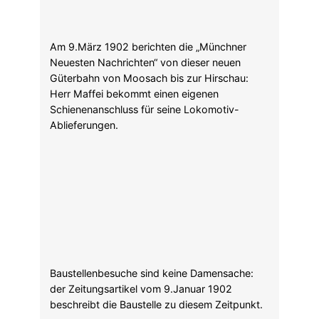
Am 11.April 1902 erscheint in den „Münchner
Neuesten Nachrichten“ eine Anzeige Maffeis
zur Planeinsicht seines Projekts einer
Bahnstrecke durch den Englischen garten, hier
die Brücke über die „Schwarze Lacke“, das ist
der Bach neben der heutigen
Osterwaldstraße.
Diese Strecke durch den Englischen Garten
musste 3 Bäche überqueren: den
Oberjägermeisterbach, den Schwabingerbach
und die sogenannte „Schwarze Lacke“, für die
J.A.Maffei am 2.Mai 1902 die Genehmigung
zum Brückenbau durch den Magistrat bekam.