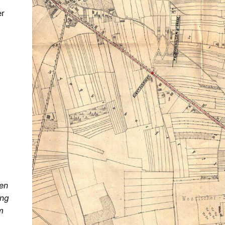
er
en
ung
m