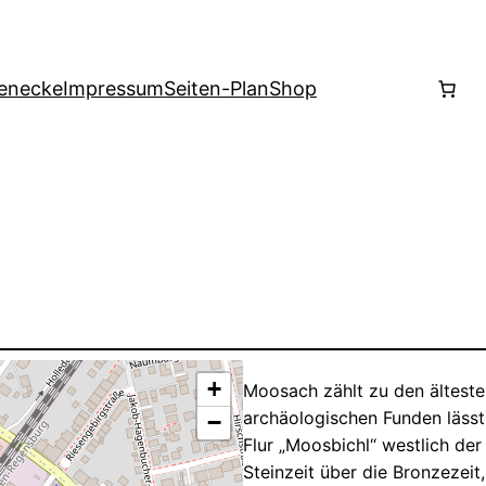
enecke
Impressum
Seiten-Plan
Shop
+
Moosach zählt zu den älteste
archäologischen Funden lässt 
−
Flur „Moosbichl“ westlich de
Steinzeit über die Bronzezeit,