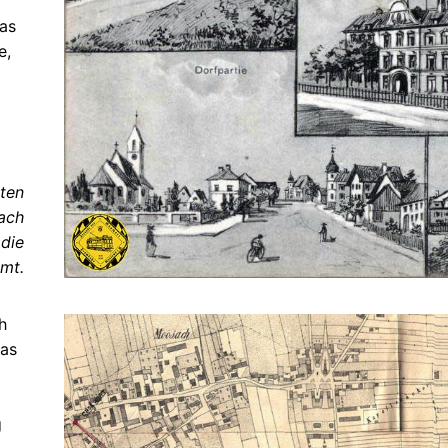
as
e,
sten
ach
 die
mt.
h
das
g