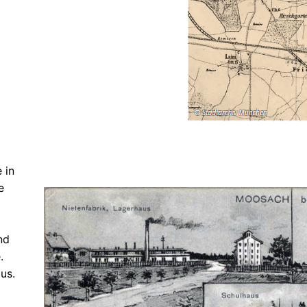
 in
e
nd
.
us.