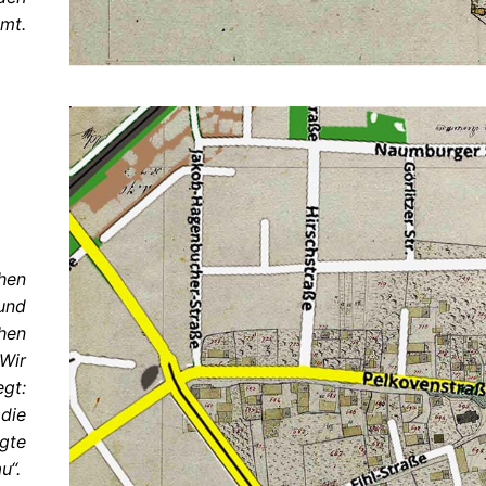
mmt.
chen
 und
ehen
 Wir
egt:
 die
gte
u“.