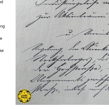
nd
ung
ne
se