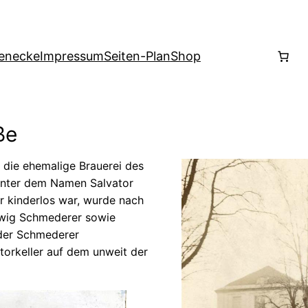
enecke
Impressum
Seiten-Plan
Shop
ße
 die ehemalige Brauerei des
 unter dem Namen Salvator
er kinderlos war, wurde nach
dwig Schmederer sowie
der Schmederer
torkeller auf dem unweit der