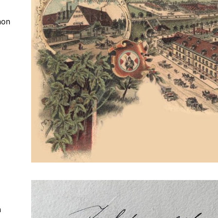
hon
n