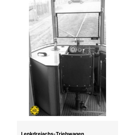
Lenkdreiachs-Triebwagen