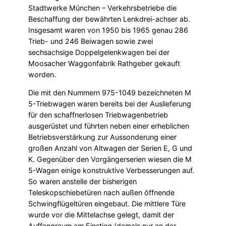
Stadtwerke München – Verkehrsbetriebe die
Beschaffung der bewährten Lenkdrei-achser ab.
Insgesamt waren von 1950 bis 1965 genau 286
Trieb- und 246 Beiwagen sowie zwei
sechsachsige Doppelgelenkwagen bei der
Moosacher Waggonfabrik Rathgeber gekauft
worden.
Die mit den Nummern 975-1049 bezeichneten M
5-Triebwagen waren bereits bei der Auslieferung
für den schaffnerlosen Triebwagenbetrieb
ausgerüstet und führten neben einer erheblichen
Betriebsverstärkung zur Aussonderung einer
großen Anzahl von Altwagen der Serien E, G und
K. Gegenüber den Vorgängerserien wiesen die M
5-Wagen einige konstruktive Verbesserungen auf.
So waren anstelle der bisherigen
Teleskopschiebetüren nach außen öffnende
Schwingflügeltüren eingebaut. Die mittlere Türe
wurde vor die Mittelachse gelegt, damit der
Auffang­raum am Einstieg (damals nur an der