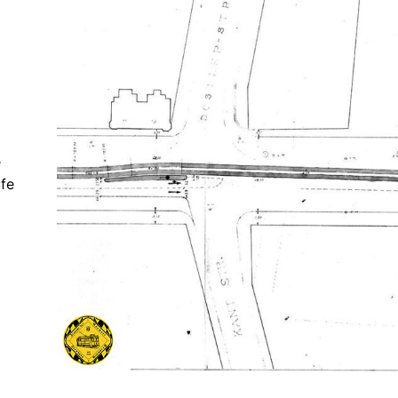
e
ife