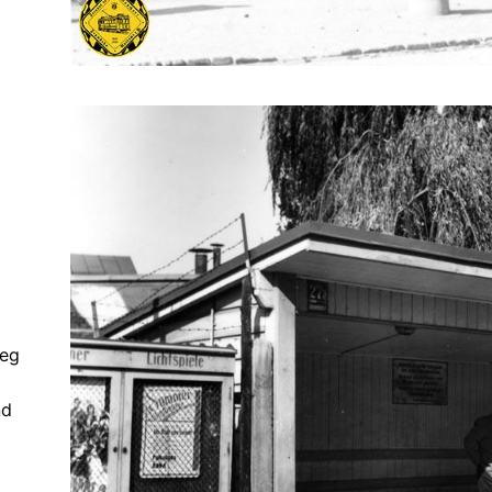
ieg
nd