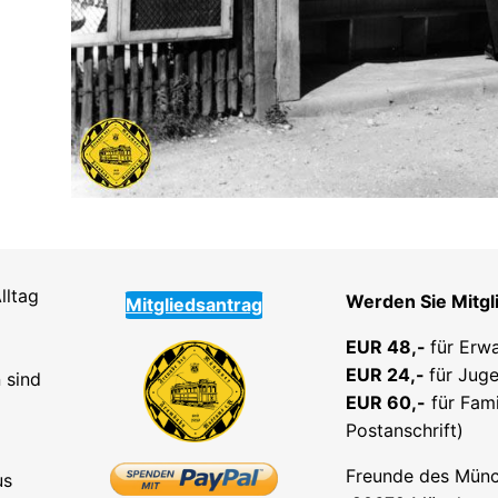
lltag
Werden Sie Mitgl
Mitgliedsantrag
EUR 48,-
für Erw
EUR 24,-
für Juge
 sind
EUR 60,-
für Fami
Postanschrift)
Freunde des Münc
us