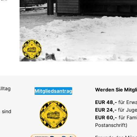
lltag
Werden Sie Mitgl
Mitgliedsantrag
EUR 48,-
für Erw
EUR 24,-
für Juge
 sind
EUR 60,-
für Fami
Postanschrift)