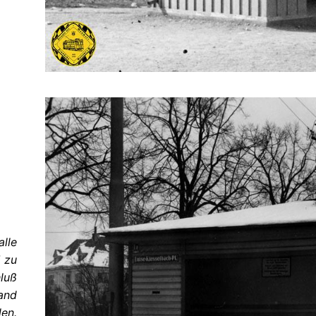
alle
 zu
luß
and
len.