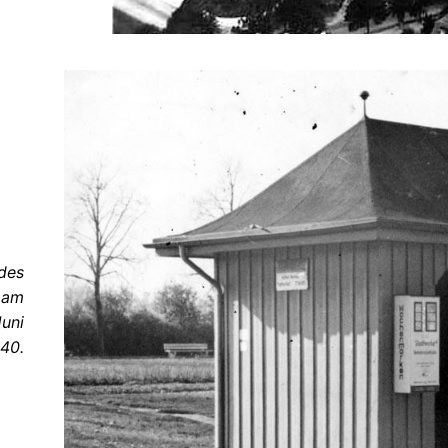
 des
e am
Juni
40.