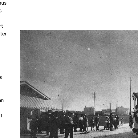
aus
s
rt
ter
s
en
bt