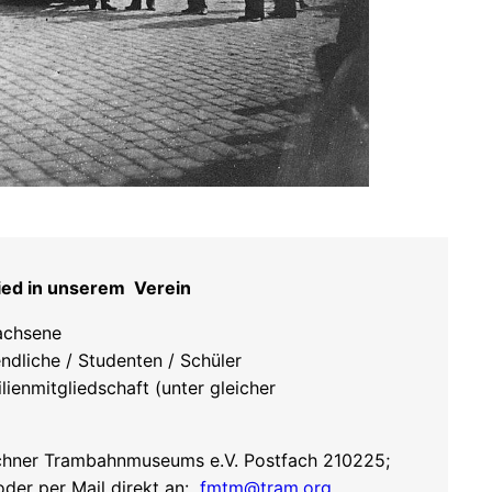
ied in unserem Verein
achsene
ndliche / Studenten / Schüler
lienmitgliedschaft (unter gleicher
hner Trambahnmuseums e.V. Postfach 210225;
er per Mail direkt an:
fmtm@tram.org