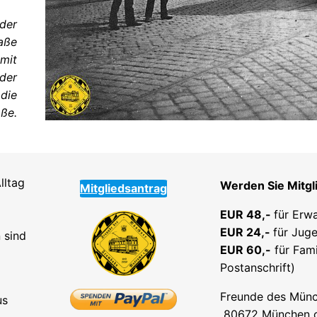
der
aße
 mit
 der
die
aße.
lltag
Werden Sie Mitgl
Mitgliedsantrag
EUR 48,-
für Erw
EUR 24,-
für Juge
 sind
EUR 60,-
für Fami
Postanschrift)
Freunde des Münc
us
80672 München od