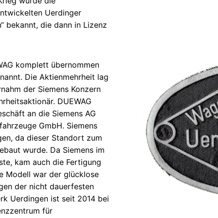
rieg wurde die
ntwickelten Uerdinger
“ bekannt, die dann in Lizenz
EWAG komplett übernommen
annt. Die Aktienmehrheit lag
ernahm der Siemens Konzern
hrheitsaktionär. DUEWAG
eschäft an die Siemens AG
fahrzeuge GmbH. Siemens
gen, da dieser Standort zum
ebaut wurde. Da Siemens im
te, kam auch die Fertigung
 Modell war der glücklose
en der nicht dauerfesten
k Uerdingen ist seit 2014 bei
enzzentrum für