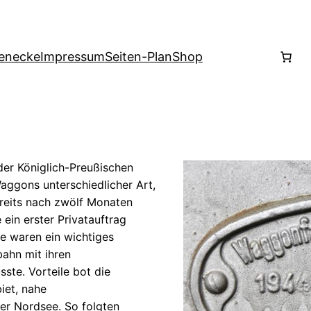
enecke
Impressum
Seiten-Plan
Shop
der Königlich-Preußischen
aggons unterschiedlicher Art,
ereits nach zwölf Monaten
 ein erster Privatauftrag
e waren ein wichtiges
bahn mit ihren
ste. Vorteile bot die
iet, nahe
er Nordsee. So folgten