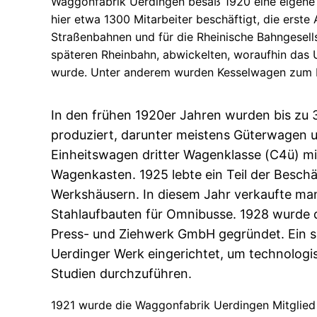
Waggonfabrik Uerdingen besaß 1920 eine eigene
hier etwa 1300 Mitarbeiter beschäftigt, die erste 
Straßenbahnen und für die Rheinische Bahngesell
späteren Rheinbahn, abwickelten, woraufhin das 
wurde. Unter anderem wurden Kesselwagen zum 
In den frühen 1920er Jahren wurden bis zu
produziert, darunter meistens Güterwagen 
Einheitswagen dritter
Wagenklasse
(C4ü) mi
Wagenkasten
. 1925 lebte ein Teil der Beschä
Werkshäusern. In diesem Jahr verkaufte man
Stahlaufbauten für
Omnibusse
. 1928 wurde 
Press- und Ziehwerk GmbH gegründet. Ein s
Uerdinger Werk eingerichtet, um technologi
Studien durchzuführen.
1921 wurde die Waggonfabrik Uerdingen Mitglie