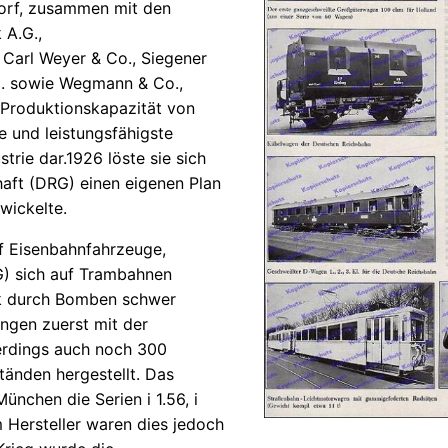
dorf, zusammen mit den
A.G.,
 Carl Weyer & Co., Siegener
. sowie Wegmann & Co.,
r Produktionskapazität von
e und leistungsfähigste
rie dar.1926 löste sie sich
haft (DRG) einen eigenen Plan
wickelte.
uf Eisenbahnfahrzeuge,
 sich auf Trambahnen
rk durch Bomben schwer
ngen zuerst mit der
erdings auch noch 300
änden hergestellt. Das
chen die Serien i 1.56, i
 Hersteller waren dies jedoch