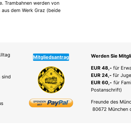
ge. Trambahnen werden von
n aus dem Werk Graz (beide
.
lltag
Werden Sie Mitgl
Mitgliedsantrag
EUR 48,-
für Erw
EUR 24,-
für Juge
 sind
EUR 60,-
für Fami
Postanschrift)
Freunde des Münc
us
80672 München od