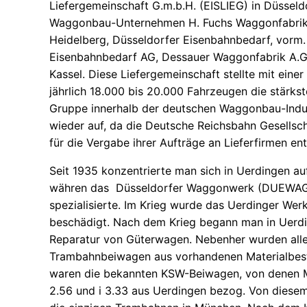
Liefergemeinschaft G.m.b.H. (EISLIEG) in Düssel
Waggonbau-Unternehmen H. Fuchs Waggonfabrik 
Heidelberg, Düsseldorfer Eisenbahnbedarf, vorm.
Eisenbahnbedarf AG, Dessauer Waggonfabrik A.G
Kassel. Diese Liefergemeinschaft stellte mit eine
jährlich 18.000 bis 20.000 Fahrzeugen die stärkst
Gruppe innerhalb der deutschen Waggonbau-Indust
wieder auf, da die Deutsche Reichsbahn Gesellsc
für die Vergabe ihrer Aufträge an Lieferfirmen ent
Seit 1935 konzentrierte man sich in Uerdingen a
währen das Düsseldorfer Waggonwerk (DUEWAG)
spezialisierte. Im Krieg wurde das Uerdinger We
beschädigt. Nach dem Krieg begann man in Uerdi
Reparatur von Güterwagen. Nebenher wurden all
Trambahnbeiwagen aus vorhandenen Materialbest
waren die bekannten KSW-Beiwagen, von denen Mün
2.56 und i 3.33 aus Uerdingen bezog. Von diesem