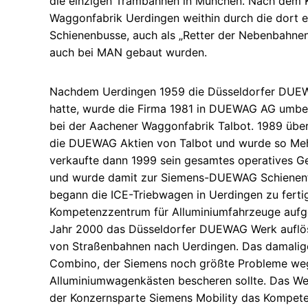
die einzigen Trambahnen in München. Nach dem K
Waggonfabrik Uerdingen weithin durch die dort e
Schienenbusse, auch als „Retter der Nebenbahnen
auch bei MAN gebaut wurden.
Nachdem Uerdingen 1959 die Düsseldorfer DU
hatte, wurde die Firma 1981 in DUEWAG AG umben
bei der Aachener Waggonfabrik Talbot. 1989 üb
die DUEWAG Aktien von Talbot und wurde so Me
verkaufte dann 1999 sein gesamtes operatives G
und wurde damit zur Siemens-DUEWAG Schienen
begann die ICE-Triebwagen in Uerdingen zu ferti
Kompetenzzentrum für Alluminiumfahrzeuge aufg
Jahr 2000 das Düsseldorfer DUEWAG Werk auflös
von Straßenbahnen nach Uerdingen. Das damalige
Combino, der Siemens noch größte Probleme weg
Alluminiumwagenkästen bescheren sollte. Das Wer
der Konzernsparte Siemens Mobility das Kompet