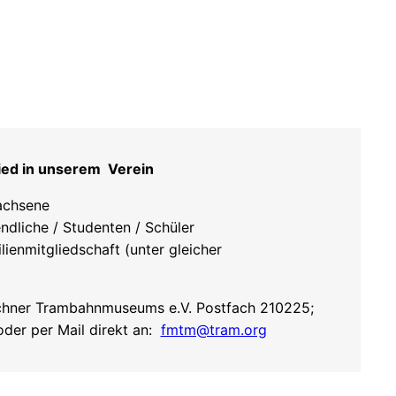
ied in unserem Verein
achsene
ndliche / Studenten / Schüler
lienmitgliedschaft (unter gleicher
hner Trambahnmuseums e.V. Postfach 210225;
er per Mail direkt an:
fmtm@tram.org