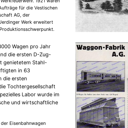
 Werkfeuerwehr. 1921 waren
Aufträge für die Vestischen
schaft AG, der
Uerdinger Werk erweitert
Produktionsschwerpunkt.
 3000 Wagen pro Jahr
und die ersten
D-Zug
-
t genietetem Stahl-
ftigten in 63
 die ersten
die Tochtergesellschaft
pezielles Labor wurde im
sche und wirtschaftliche
d der Eisenbahnwagen