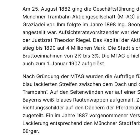
Am 25. August 1882 ging die Geschäftsführung d
Münchner Trambahn Aktiengesellschaft (MTAG) über
Graziadei vor. Ihm folgte im Jahre 1898 Ing. Geor
angestellt war. Aufsichtsratsvorsitzender war d
der Justizrat Theodor Riegel. Das Kapital der Ak
stieg bis 1890 auf 4 Millionen Mark. Die Stadt sic
Bruttoeinnahmen von 2% bis 3%. Die MTAG erhielt
auch zum 1. Januar 1907 aufgelöst.
Nach Gründung der MTAG wurden die Aufträge fü
blau lackierten Streifen zwischen dem Dach und 
Trambahn“. Auf den Seitenwänden war auf einer S
Bayerns weiß-blaues Rautenwappen aufgemalt. Zu
Richtungsschilder auf den Dächern der Pferdebah
zugeteilt. Ein im Jahre 1887 vorgenommener Vers
Lackierung entsprechend den Münchner Stadtfarbe
Bürger.