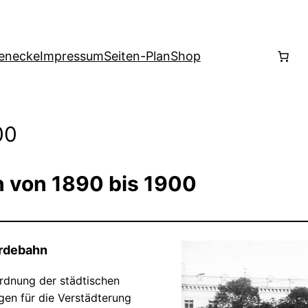
enecke
Impressum
Seiten-Plan
Shop
00
 von 1890 bis 1900
erdebahn
dnung der städtischen
gen für die Verstädterung