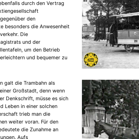
ebenfalls durch den Vertrag
tiengesellschaft
r gegenüber den
te besonders die Anwesenheit
verkehr. Die
agistrats und der
lentafeln, um den Betrieb
 erleichtern und bequemer zu
en galt die Trambahn als
 einer Großstadt, denn wenn
r Denkschrift, müsse es sich
d Leben in einer solchen
rschaft trieb man die
en weiter voran. Für den
edeutete die Zunahme an
rungen. Aufs