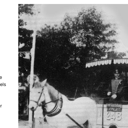
e
els
r