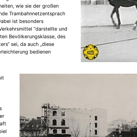
eiten, wie sie der großen
sende Trambahnnetzentsprach
Dabei ist besonders
erkehrsmittel “darstellte und
lten Bevölkerungsklasse, des
ers“ sei, da auch „diese
erleichterung bedienen
it
s
er
aft
iel