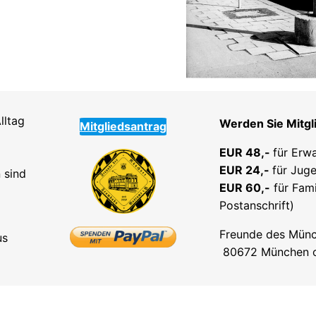
lltag
Werden Sie Mitgl
Mitgliedsantrag
EUR 48,-
für Erw
EUR 24,-
für Juge
 sind
EUR 60,-
für Fami
Postanschrift)
Freunde des Münc
us
80672 München od