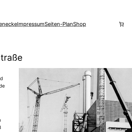
enecke
Impressum
Seiten-Plan
Shop
straße
nd
de
m
8