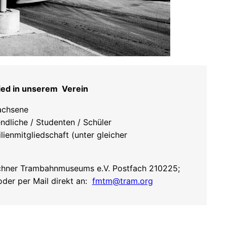
ied in unserem Verein
achsene
ndliche / Studenten / Schüler
lienmitgliedschaft (unter gleicher
hner Trambahnmuseums e.V. Postfach 210225;
er per Mail direkt an:
fmtm@tram.org