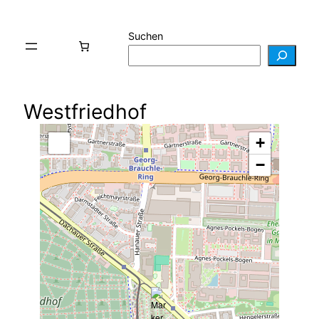
Suchen
Westfriedhof
+
−