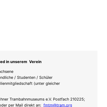
ied in unserem Verein
achsene
ndliche / Studenten / Schüler
lienmitgliedschaft (unter gleicher
hner Trambahnmuseums e.V. Postfach 210225;
er per Mail direkt an:
fmtm@tram.org