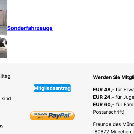
Sonderfahrzeuge
lltag
Werden Sie Mitgl
Mitgliedsantrag
EUR 48,-
für Erw
EUR 24,-
für Juge
 sind
EUR 60,-
für Fami
Postanschrift)
Freunde des Münc
us
80672 München od